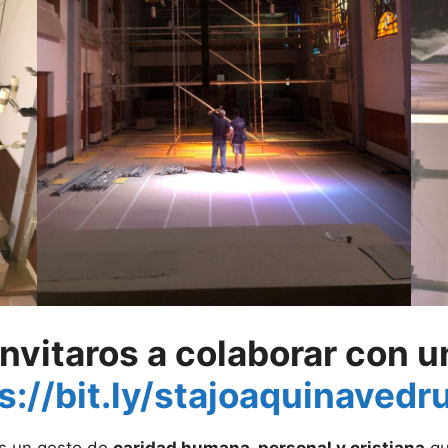
nvitaros a colaborar con u
s://bit.ly/stajoaquinavedr
es un gesto de
caridad humana, personal y cristiana
qu