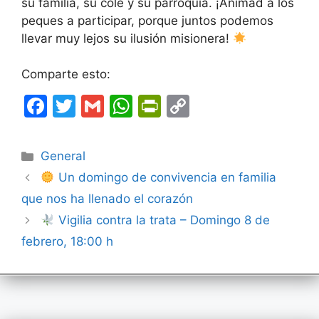
su familia, su cole y su parroquia. ¡Animad a los
peques a participar, porque juntos podemos
llevar muy lejos su ilusión misionera!
Comparte esto:
F
T
G
W
Pr
C
a
w
m
h
in
o
c
itt
ai
at
tF
p
Categorías
General
e
er
l
s
ri
y
Un domingo de convivencia en familia
b
A
e
Li
que nos ha llenado el corazón
o
p
n
n
Vigilia contra la trata – Domingo 8 de
o
p
dl
k
febrero, 18:00 h
k
y