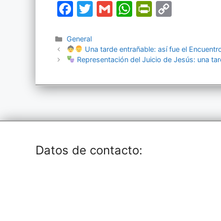
F
T
G
W
Pr
C
a
w
m
h
in
o
c
itt
ai
at
tF
p
Categorías
General
Una tarde entrañable: así fue el Encuentr
e
er
l
s
ri
y
Representación del Juicio de Jesús: una tar
b
A
e
Li
o
p
n
n
o
p
dl
k
k
y
Datos de contacto: