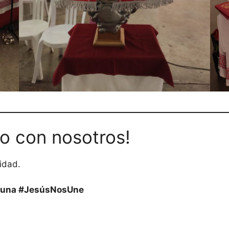
lo con nosotros!
idad.
una #JesúsNosUne