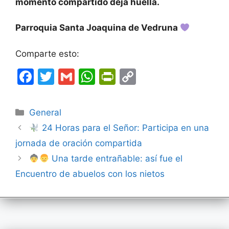
momento compartido deja huella.
Parroquia Santa Joaquina de Vedruna
Comparte esto:
F
T
G
W
Pr
C
a
w
m
h
in
o
c
itt
ai
at
tF
p
Categorías
General
e
er
l
s
ri
y
24 Horas para el Señor: Participa en una
b
A
e
Li
jornada de oración compartida
o
p
n
n
Una tarde entrañable: así fue el
o
p
dl
k
Encuentro de abuelos con los nietos
k
y