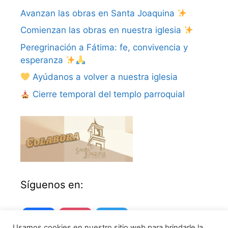
Avanzan las obras en Santa Joaquina
Comienzan las obras en nuestra iglesia
Peregrinación a Fátima: fe, convivencia y
esperanza
Ayúdanos a volver a nuestra iglesia
Cierre temporal del templo parroquial
Síguenos en:
Facebook
Instagram
Twitter
Usamos cookies en nuestro sitio web para brindarle la