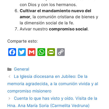
con Dios y con los hermanos.
Cultivar el mandamiento nuevo del
amor
, la comunión cristiana de bienes y
la dimensión social de la fe.
Avivar nuestro
compromiso social
.
Comparte esto:
F
T
G
W
Pr
C
a
w
m
h
in
o
c
itt
ai
at
tF
p
Categorías
General
e
er
l
s
ri
y
La Iglesia diocesana en Jubileo: De la
b
A
e
Li
memoria agradecida, a la comunión vivida y al
o
p
n
n
compromiso misionero
o
p
dl
k
Cuenta lo que has visto y oído. Visita de la
k
y
Hna. Ana María Soria (Carmelita Vedruna)