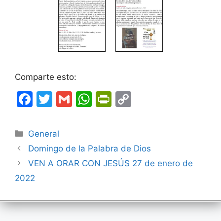
Comparte esto:
F
T
G
W
Pr
C
a
w
m
h
in
o
c
itt
ai
at
tF
p
Categorías
General
e
er
l
s
ri
y
Domingo de la Palabra de Dios
b
A
e
Li
VEN A ORAR CON JESÚS 27 de enero de
o
p
n
n
2022
o
p
dl
k
k
y