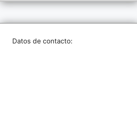
o
p
dl
k
k
y
Datos de contacto: