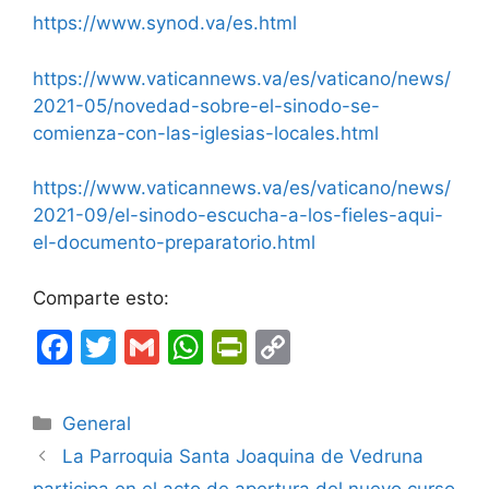
https://www.synod.va/es.html
https://www.vaticannews.va/es/vaticano/news/
2021-05/novedad-sobre-el-sinodo-se-
comienza-con-las-iglesias-locales.html
https://www.vaticannews.va/es/vaticano/news/
2021-09/el-sinodo-escucha-a-los-fieles-aqui-
el-documento-preparatorio.html
Comparte esto:
F
T
G
W
Pr
C
a
w
m
h
in
o
c
itt
ai
at
tF
p
Categorías
General
e
er
l
s
ri
y
La Parroquia Santa Joaquina de Vedruna
b
A
e
Li
participa en el acto de apertura del nuevo curso