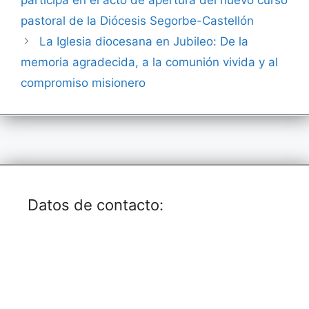
o
p
n
n
pastoral de la Diócesis Segorbe-Castellón
o
p
dl
k
La Iglesia diocesana en Jubileo: De la
k
y
memoria agradecida, a la comunión vivida y al
compromiso misionero
Datos de contacto: