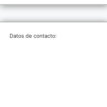
o
p
dl
k
k
y
Datos de contacto: