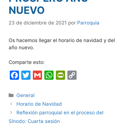
NUEVO
23 de diciembre de 2021
por
Parroquia
Os hacemos llegar el horario de navidad y del
año nuevo.
Comparte esto:
F
T
G
W
Pr
C
a
w
m
h
in
o
c
itt
ai
at
tF
p
Categorías
General
e
er
l
s
ri
y
Horario de Navidad
b
A
e
Li
Reflexión parroquial en el proceso del
o
p
n
n
Sínodo: Cuarta sesión